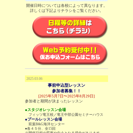
開催日時については各校によって異なります。
詳しくは下記よりチラシをご覧ください。
2025.03.06
事前申込型レッスン
参加者募集！！
[2025年5月7日〜2025年8月29日]
参加者と期間が決まったレッスン
●スタジオレッスン会場
フィッツ竜王校／竜王中部公園セミナーハウス
●プールレッスン会場
双葉B&G海洋センター
●各４５分、全15回
※開催日程の変更や中止となる場合があります。