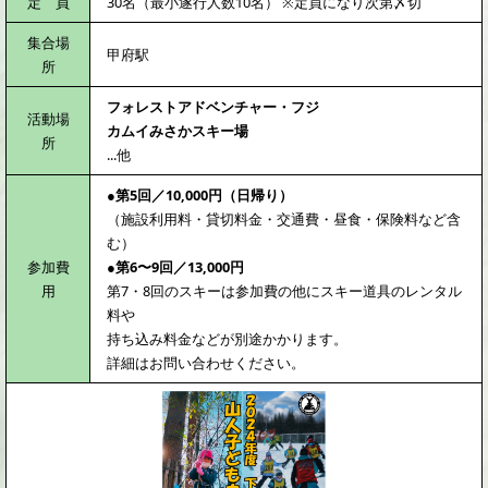
定 員
30名（最小遂行人数10名） ※定員になり次第〆切
集合場
甲府駅
所
フォレストアドベンチャー・フジ
活動場
カムイみさかスキー場
所
...他
●第5回／10,000円（日帰り）
（施設利用料・貸切料金・交通費・昼食・保険料など含
む）
参加費
●第6〜9回／13,000円
用
第7・8回のスキーは参加費の他にスキー道具のレンタル
料や
持ち込み料金などが別途かかります。
詳細はお問い合わせください。