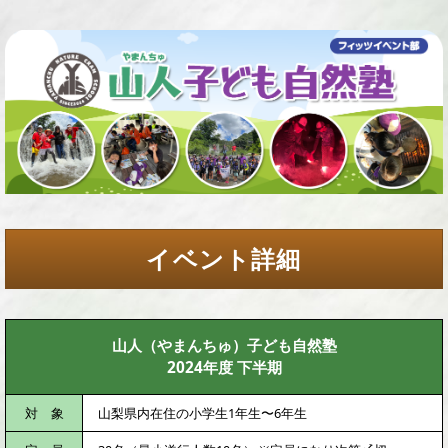
イベント詳細
山人（やまんちゅ）子ども自然塾
2024年度 下半期
対 象
山梨県内在住の小学生1年生〜6年生