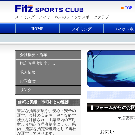
TOP
スイミング・フィットネスのフィッツスポーツクラブ
HOME
スイミング
フィットネ
会社概要・沿革
指定管理者制度とは
求人情報
お問合せ
リンク
信頼と実績・市町村との連携
フォームからのお
豊富な指導実績や、安心・安全の
運営、会社の安定性、健全な経営
▼必要事
状況を評価され、山梨県内の市町
村より指定管理者制度により、県
内11施設を指定管理者として当社
が運営しております。