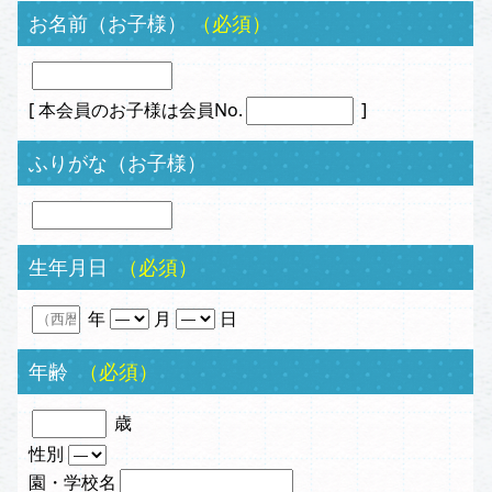
お名前（お子様）
（必須）
[ 本会員のお子様は会員No.
]
ふりがな（お子様）
生年月日
（必須）
年
月
日
年齢
（必須）
歳
性別
園・学校名