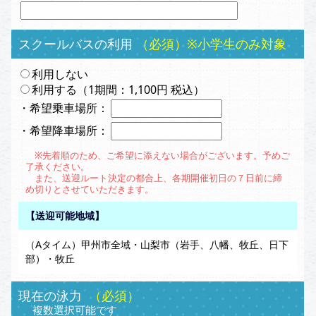
スクールバスの利用
（必須）※小学生のみ対象
利用しない
利用する（1期間：1,100円 税込）
・希望乗車場所：
・希望降車場所：
※先着順のため、ご希望に添えない場合がございます。予めご
了承ください。
また、送迎ルート決定の都合上、各期開催初日の７日前に締
め切りとさせていただきます。
【送迎可能地域】
（Aタイム）甲州市全域・山梨市（岩手、八幡、牧丘、日下
部）・牧丘
現在の泳力
（必須）
複数選択可能です