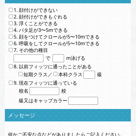
1. 顔付けができない
2. 顔付けができもぐれる
3. 浮くことができる
4. バタ足が3〜5mできる
5. 顔をつけてクロールが5〜10mできる
6. 呼吸をしてクロールが5〜10mできる
7. その他の種目
で
m泳げる
8. 以前フィッツに通ったことがある
短期クラス／
本科クラス
級
9. 現在フィッツに通っている
校名
校
級又はキャップカラー
メッセージ
何かご不安な点などがありましたらご記入ください。