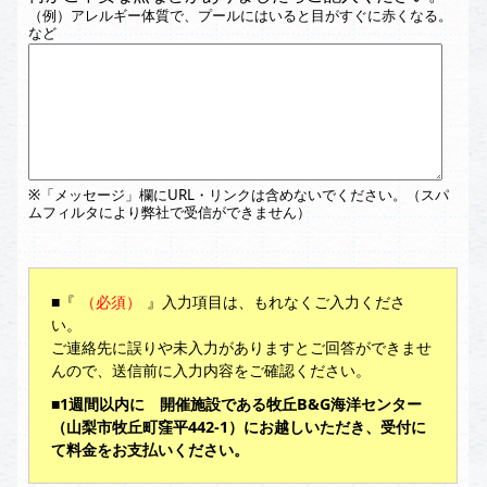
（例）アレルギー体質で、プールにはいると目がすぐに赤くなる。
など
※「メッセージ」欄にURL・リンクは含めないでください。（スパ
ムフィルタにより弊社で受信ができません）
■『
（必須）
』入力項目は、もれなくご入力くださ
い。
ご連絡先に誤りや未入力がありますとご回答ができませ
んので、送信前に入力内容をご確認ください。
■1週間以内に 開催施設である牧丘B&G海洋センター
（山梨市牧丘町窪平442-1）にお越しいただき、受付に
て料金をお支払いください。